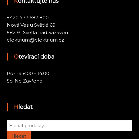
Kontaktujte nás
+420 777 687 800
Nová Ves u Světlé 69
582 91 Světlá nad Sázavou
elektrium@elektrium.cz
Otevírací doba
Po-Pá 8:00 - 14:00
So-Ne Zavřeno
Hledat
H
l
e
Hledat