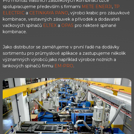
Pro montáž vlastních zásuvkových kombinací úzce
spolupracujeme především s firmami
METE ENERJI
,
TP
ELECTRIC
a
CETINKAYA PANO
, výrobci krabic pro zásuvkové
kombinace, vestavných zásuvek a přívodek a dodavateli
vačkových spínačů
ELTEX
a
OPAS
pro některé spínané
kombinace.
Jako distributor se zaměřujeme v první řadě na dodávky
sortimentu pro průmyslové aplikace a zastupujeme několik
významných výrobců jako například výrobce nožních a
lankových spínačů firmu
EM-PRO
.