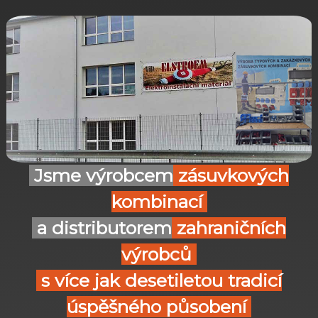
T
R
I
U
M
Jsme výrobcem
zásuvkových
kombinací
a distributorem
zahraničních
výrobců
s více jak desetiletou tradicí
úspěšného působení