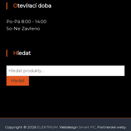
Otevírací doba
Po-Pá 8:00 - 14:00
So-Ne Zavřeno
Hledat
H
l
e
Hledat
d
a
t
:
Copyright © 2026
ELEKTRIUM.
Webdesign
Smart PC
, Partnerské weby