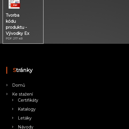
T
R
I
Tvorba
U
kódu
M
produktu -
Vývodky Ex
PDF: 217 kB
Stránky
Domů
Ke stažení
Certifikáty
Katalogy
Letáky
Návody